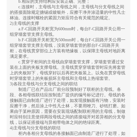
b.相应的支持结构应安装正确、完整；
c.连接时，主母线与主母线之间，主母线与分支母线之间
的搭接面除规定搪锡或镀银外，应擦干净并涂适量的中性凡士
林油。连接时螺栓的紧固力矩应符合有关规范的规定。
2)主母线的支撑
a.F-C回路开关柜宽为600mm时，每台F-C回路开关公用一
组穿墙套管支撑主母线。
b.F-C回路开关柜宽为500mm时，每台F-C回路开关公用一
组穿墙套管支撑主母线，没装穿墙套管的那台F-C回路开关
柜，在母线贯穿部位上方装有绝缘板，以保障主母线对地距离
满足要求。
c.贯穿于柜间的主母线由穿墙套管支撑，穿墙套管通过安
装在上面的夹板支撑母线。主母线贯穿穿墙套管时应先将套管
上的夹板卸下，母线穿好以后再把夹板装上。以免在贯穿母线
时穿墙套管上的夹板损坏主母线和主母线上热缩套管。
3)各段主母线与分支母线之间的联结
制造厂已在产品出厂前分段预制好了联柜的主母线。各
段、各相母线联结应按制造厂提供的编号标记进行。母线的各
接触面已由制造厂进行了处理，如发现接触面有污物，安装时
应擦干净，然后涂上中性凡士林，不要用唑刀、砂纸打磨。如
果由于某种原因，需要在安装现场配制联柜用的主母线，制做
时应特别注意使得两段母线之间的搭接端开对若异相的分支母
线，以保证搭接端与异相带电体之间的绝绿距离。
4)主母线与分支母线的联结
柜内各相分支母线的各接触面已由制造厂进行了处理，如