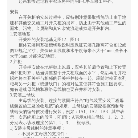
起吊和搬运过程中都应将柜内的F-C手车移出柜外。
安装
在开关柜的安装过程中，应特别注意采取措施防止由于地
建和其他交叉施工对开关柜的损坏，防止由于其他施工产生的
漏水、污物、金属削和其它杂物流进或掉进开关柜内。
1.安装地基
开关柜的安装地基见图12、图13.
柜体安装用基础槽钢敷设时应保证安装孔距离符合图12或
图13规定尺寸，关保证直线度和水平度每米不大于1mm,全长不
大于5mm,才能浇筑地面。
2.并柜
开关柜安放在地柜抛上以后，应将其前后位置和上下位置
与邻柜对齐，适当调整整个开关柜底面的水平，然后再用并柜
螺栓将本开关柜与相邻的开关柜并接在一起。应随时校正本列
柜与另一列柜（或进线口）的相对位置使其符合施工图要求。
如有进线母线槽和联络母线槽也要在并柜时安装。
3.安装主母线
主母线的安装、连接与紧固应符合“电气装置安装工程母
线装置施工及验收规范”的规定。主母线的安装应根据预制母
线端头的编号依次进行安装，例如：IA1、IA2、IA3..:其中表
示一次系统图上的段号，即I段；A表示A相主母线：1、2、3、
分别表示该段连接的第1、2、3、…根母线。
1)安装主母线时的注意事项：
a.不损坏主母线的支持件：