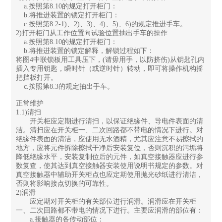
a.按照第8.10的规定打开柜门：
b.将推进装置的锁定打开柜门：
c.按照第8.2-1)、2)、3)、4)、5)、6)的规定推进手车。
2)打开柜门从工作位置向试验位置抽出手车的操作
a.按照第8.10的规定打开柜门：
b.将推进装置的锁定解释，解锁过程如下：
将图4中联锁板用工具压下，(请毋用手，以防挤伤)从钥匙孔内
插入专用钥匙，瞬时针（或逆时针）转动，即可将操作机构摇
把挡板打开。
c.按照第8.3的规定抽出手车。
正常维护
1.1)清扫
开关柜应定期进行清扫，以保证绝缘件、导电件表面的清
洁。清扫应在开关柜一、二次回路都不带电的情况下进行。对
绝缘件表面的清洁，应使用无水酒精，尤其应注意不易擦拭的
地方，应将元件拆除擦拭干净后安装复位，否则沉积的污垢将
降低绝缘水平，安装复制位后的元件，如真空接触器应进行参
数复查，使其达到真空接触器安装使用说明书规定的参数。对
真空接触器中辅助开关柜点也应定期使用抛光砂纸进行清洁，
否则将影响接点切换的可靠性。
2)润滑
应定期对开关柜的有关部位进行润滑。润滑应在开关柜
一、二次回路都不带电的情况下进行。主要应润滑的部位有：
a.接触器的各传动部位：