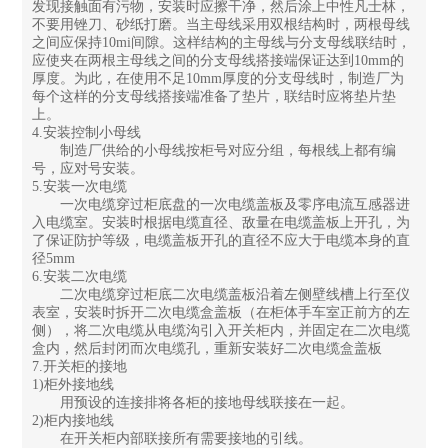
发现接触面有污物，安装时应擦干净，然后涂上中性凡士林，
不要用锉刀、砂纸打磨。当主母线采用双根结构时，两根母线
之间应保持10mi间隙。这样结构的主母线与分支母线联结时，
应使夹在两根主母线之间的分支母线搭接端保证达到10mm的
厚度。为此，在使用不足10mm厚度的分支母线时，制造厂为
每个这样的分支母线搭接端准备了垫片，联结时应将垫片垫
上。
4.安装控制小母线
制造厂供给的小母线按柜号对应分组，每根线上都有编
号，应对号安装。
5.安装一次电缆
一次电缆穿过柜底盘的一次电缆盖板及零序电流互感器进
入电缆室。安装时根据电缆直径、敌量在电缆盖板上开孔，为
了保证防护等级，电缆盖板开孔的直径不应大于电缆本身的直
径5mm
6.安装二次电缆
二次电缆穿过柜底二次电缆盖板沿着左侧壁线槽上行至仪
表室，安装时拆开二次电缆盒盖板（在柜体手车室正前方的左
侧），将二次电缆从电缆沟引入开关柜内，并固定在二次电缆
盒内，然后封闭而次电缆孔，重新安装好二次电缆盒盖板
7.开关柜的接地
1)柜外接地线
用预设的连接排将各柜的接地母线联接在一起。
2)柜内接地线
在开关柜内部联接所有需要接地的引线。