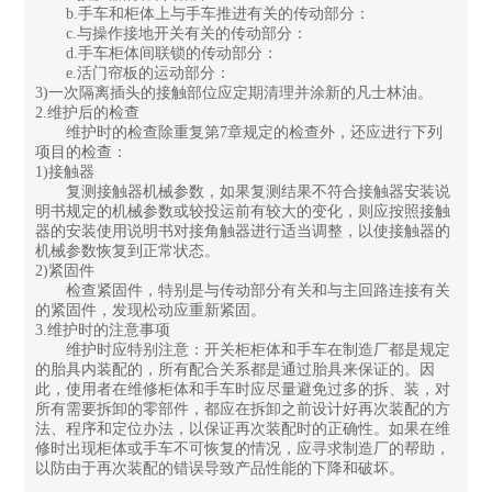
b.手车和柜体上与手车推进有关的传动部分：
c.与操作接地开关有关的传动部分：
d.手车柜体间联锁的传动部分：
e.活门帘板的运动部分：
3)一次隔离插头的接触部位应定期清理并涂新的凡士林油。
2.维护后的检查
维护时的检查除重复第7章规定的检查外，还应进行下列
项目的检查：
1)接触器
复测接触器机械参数，如果复测结果不符合接触器安装说
明书规定的机械参数或较投运前有较大的变化，则应按照接触
器的安装使用说明书对接角触器进行适当调整，以使接触器的
机械参数恢复到正常状态。
2)紧固件
检查紧固件，特别是与传动部分有关和与主回路连接有关
的紧固件，发现松动应重新紧固。
3.维护时的注意事项
维护时应特别注意：开关柜柜体和手车在制造厂都是规定
的胎具内装配的，所有配合关系都是通过胎具来保证的。因
此，使用者在维修柜体和手车时应尽量避免过多的拆、装，对
所有需要拆卸的零部件，都应在拆卸之前设计好再次装配的方
法、程序和定位办法，以保证再次装配时的正确性。如果在维
修时出现柜体或手车不可恢复的情况，应寻求制造厂的帮助，
以防由于再次装配的错误导致产品性能的下降和破坏。