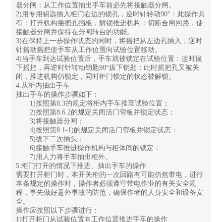
器分闸：从工作位置抽出手车前必先将接触器分闸。
2)用专用钥匙插入柜门右边的锁孔，逆时针转动90°：此操作具
有：打开机构摇把孔挡板，解锁推进机构：切断合闸回路，使
接触器分闸并保持在分闸转台的功能。
3)在保持上一步操作状态的同时，将摇把从左边孔插入，逆时
针摇动摇把使手车从工作位置向试验位置移动。
4)当手车到达试验位置后，手车就被锁定在试验位置：这时拔
下摇把，再逆时针转动钥匙90°拔下钥匙：此时摇把孔又被关
闭，推进机构仍锁定，同时柜门锁定的状态被解锁。
4.从柜内抽出手车
抽出手车的操作步骤如下：
1)按照第8.3的规定将柜内手车推至试验位置；
2)按照第8.6.2的规定关闭活门帘板并锁定状态；
3)将接触器分闸；
4)按照第8.1-1)的规定关闭活门帘板并锁定状态：
5)拔下二次插头；
6)接触手车推进操作机构与柜体间的锁定：
7)用人力将手车抽出柜外。
5.柜门打开的情况下推进、抽出手车的操作
需要打开柜门时，本开关柜的一次回路有可能仍然带电，进行
本条规定的操作时，操作者必须遵守带电作业的有关安全规
程，事先做好意外事故的防范，确保作者的人身安全和设备安
全。
操作应按照以下步骤进行：
1)打开柜门从试验位置向工作位置推进手车的操作