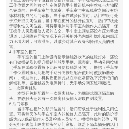
作轴上设有与手车位置相联锁的装置。手车在柜内试验位置与
工作位置之间的移动与定位是靠手车推进机构中丝杠与方轴配
合完成的。在手车室与电缆室、手车室与主母线室之间设有绝
缘材料制成的活门帘板。当手车在试验位置时，活门帘板可处
于打开或关闭位置，当手车在柜外的移开位置时，活门帘板处
于强制性关闭位置。可将带电体与手车室内操作人员隔开，保
证操作人员及维修人员的安全。手车室上顶板还设有压力释放
通道，以保障在异常情况下在开关柜外壳内部引燃电弧内部压
力正增大时，可靠泄压。以减少对其它设备和操作人员的伤
害。
4.手车室的柜门
手车室的柜门上除设有指示接触器状态的红绿灯外，还设
有门锁插销及其提升插销的球型手柄、观察窗、手动分闸按钮
（手车在试验位置按下此钮可使接触器分闸）、搬把（手车在
工作位置时搬动此把与手动分闸按钮配合使用可使接触器分
闸）、钥匙插孔、机构摇把插孔及在非正常情况下打开柜门的
解锁孔等。当接触器为电保持时，无手动分闸安钮和搬把。
5.一次隔离触头
本型开关柜配置的一次隔离触头，为捆绑式圆形隔离触
头。在静触头还装有一次隔离触头插入深度自测装置。
6.活门帘板
当手车在柜外的移开位置时，活门帘板处于强制性关闭位
置。可将带民体与手在车室内的检修人员隔开，此时的防护等
级为P20,保证操作人员及检修人员安全。根据检修的部位，可
分别打开遮盖上隔离插头的活门帘板、遮盖下隔离插头的活门