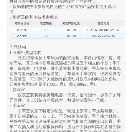
每台开关柜的额定参数标注在对应的产品铬牌上，
2.接触器的技术参数见自身的产品铭牌的产品安装使用说明
书。
3.熔断器的基本技术参数表
产品结构
1.开关柜典型结构
开关柜壳体及手车均为装配式结构。零件由钢板冲剪、弯
制而成。开关柜内部用金属隔板分隔成五个独立的小室：手车
室、母线室、电缆室、继电器室和小母线室。手车室及主母线
室设有泄压的压力释放通道。手车置于手车室内。仪表室设有
防震装置，可消除开关柜操作的震动对仪表内继电器的影响。
开关柜典型结构见图1(500m宽)、图2(600mm宽)。
2.仪表室
仪表室安装有各类继电器、仪表、信号指示，操作开关等
元器件，其上部装有小母线室，敷设控制回路小母线。
3.手车室
手车室设置了特定的轨道（轨道上设有手车压紧弯板）、
及车进柜后的左、右，上、下导向定位装置、手车接地触片，
另外在手车室还设有手车推进机构与柜体之间的接口装置、手
车二次插头和活动帘板操作轴、接地开关操作轴等在各自的操