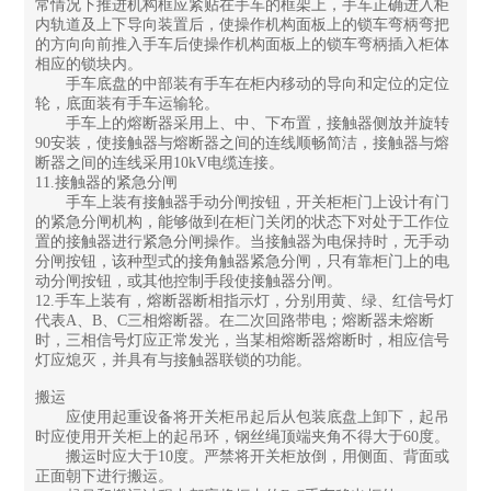
常情况下推进机构框应紧贴在手车的框架上，手车正确进入柜
内轨道及上下导向装置后，使操作机构面板上的锁车弯柄弯把
的方向向前推入手车后使操作机构面板上的锁车弯柄插入柜体
相应的锁块内。
手车底盘的中部装有手车在柜内移动的导向和定位的定位
轮，底面装有手车运输轮。
手车上的熔断器采用上、中、下布置，接触器侧放并旋转
90安装，使接触器与熔断器之间的连线顺畅简洁，接触器与熔
断器之间的连线采用10kV电缆连接。
11.接触器的紧急分闸
手车上装有接触器手动分闸按钮，开关柜柜门上设计有门
的紧急分闸机构，能够做到在柜门关闭的状态下对处于工作位
置的接触器进行紧急分闸操作。当接触器为电保持时，无手动
分闸按钮，该种型式的接角触器紧急分闸，只有靠柜门上的电
动分闸按钮，或其他控制手段使接触器分闸。
12.手车上装有，熔断器断相指示灯，分别用黄、绿、红信号灯
代表A、B、C三相熔断器。在二次回路带电；熔断器未熔断
时，三相信号灯应正常发光，当某相熔断器熔断时，相应信号
灯应熄灭，并具有与接触器联锁的功能。
搬运
应使用起重设备将开关柜吊起后从包装底盘上卸下，起吊
时应使用开关柜上的起吊环，钢丝绳顶端夹角不得大于60度。
搬运时应大于10度。严禁将开关柜放倒，用侧面、背面或
正面朝下进行搬运。