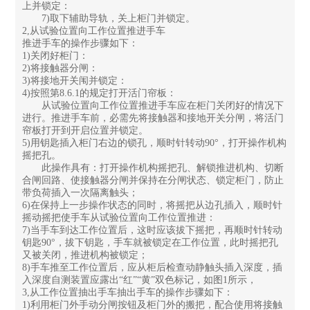
上并锁定：
7)取下辅助导轨，关上柜门并锁定。
2,从试验位置向工作位置推进手车
推进手车的操作步骤如下：
1)关闭好柜门：
2)将接触器分闸：
3)将接地开关闱并锁定：
4)按照第8.6.1的规定打开活门帘板：
从试验位置向工作位置推进手车应在柜门关闭好的情况下
进行。推进手车前，必需先将接触器和接地开关分闸，将活门
帘板打开到开启位置并锁定。
5)用钥匙插入柜门右边的锁孔，顺时针转动90°，打开操作机构
摇把孔。
此操作具有：打开操作机构摇把孔、解锁推进机构、切断
合闸回路、使接触器分闸并保持在分闸状态、锁定柜门，防止
带负荷插入一次隔离触头；
6)在保持上一步操作状态的同时，将摇把从边孔插入，顺时针
摇动摇把使手车从试验位置向工作位置推进：
7)当手车到达工作位置后，这时应该拔下摇把，再顺时针转动
钥匙90°，拔下钥匙，手车就被锁定在工作位置，此时摇把孔
又被关闭，推进机构被锁定；
8)手车推至工作位置后，应从柜后检查动静触头插入深度，插
入深度自测装置应露出“红”“黄”双色标记，如图1所示，
3,从工作位置抽出手车抽出手车的操作步骤如下：
1)利用柜门外手动分闸按钮及柜门外的搬把，配合使用将接触