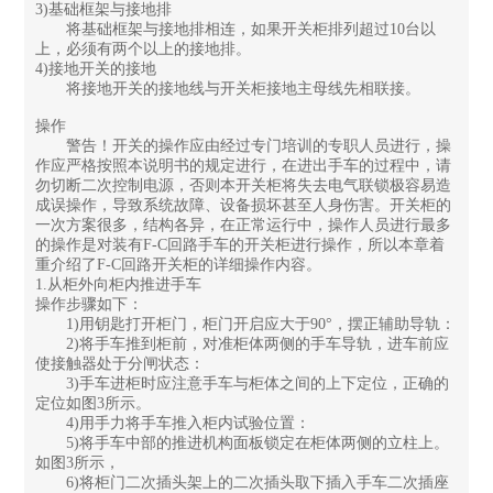
3)基础框架与接地排
将基础框架与接地排相连，如果开关柜排列超过10台以
上，必须有两个以上的接地排。
4)接地开关的接地
将接地开关的接地线与开关柜接地主母线先相联接。
操作
警告！开关的操作应由经过专门培训的专职人员进行，操
作应严格按照本说明书的规定进行，在进出手车的过程中，请
勿切断二次控制电源，否则本开关柜将失去电气联锁极容易造
成误操作，导致系统故障、设备损坏甚至人身伤害。开关柜的
一次方案很多，结构各异，在正常运行中，操作人员进行最多
的操作是对装有F-C回路手车的开关柜进行操作，所以本章着
重介绍了F-C回路开关柜的详细操作内容。
1.从柜外向柜内推进手车
操作步骤如下：
1)用钥匙打开柜门，柜门开启应大于90°，摆正辅助导轨：
2)将手车推到柜前，对准柜体两侧的手车导轨，进车前应
使接触器处于分闸状态：
3)手车进柜时应注意手车与柜体之间的上下定位，正确的
定位如图3所示。
4)用手力将手车推入柜内试验位置：
5)将手车中部的推进机构面板锁定在柜体两侧的立柱上。
如图3所示，
6)将柜门二次插头架上的二次插头取下插入手车二次插座