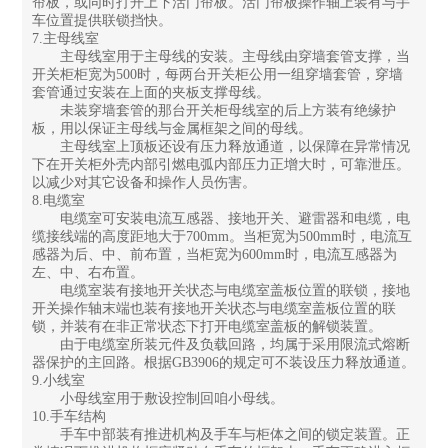
帘板，或同时打开上下活门帘板。活门帘板操作轴上装有与手
车位置提供联锁挡快。
7.主母线室
主母线室用于主母线的安装。主母线由穿墙套管支撑，当
开关柜柜宽为500时，每两台开关柜公用一组穿墙套管，穿墙
套管通过安装在上面的夹板支撑母线。
未装穿墙套管的那台开关柜母线室的后上方装有绝缘护
板，用以保证主母线与金属框架之间的母线。
主母线室上顶板还设有压力释放通道，以保障在异常情况
下在开关柜外壳内部引燃电弧内部压力正增大时，可靠泄压。
以减少对其它设备和操作人员伤害。
8.电缆室
电缆室可安装电流互感器、接地开关、避雷器和电缆，电
缆接线端的高度距地大于700mm。当柜宽为500mm时，电流互
感器为后、中、前布置，当柜宽为600mm时，电流互感器为
左、中、右布置。
电缆室装有接地开关状态与电缆室盖板位置的联锁，接地
开关操作轴末端也装有接地开关状态与电缆室盖板位置的联
锁，并装有在非正常状态下打开电缆室盖板的解锁装置。
由于电缆室所装元件及负载回路，均属于采用限流式熔断
器保护的主回路。根据GB3906的规定可不装设压力释放通道。
9.小线室
小母线室用于敷设控制回咱小母线。
10.手车结构
手车中部装有推进机构及手车与柜体之间的锁定装置。正