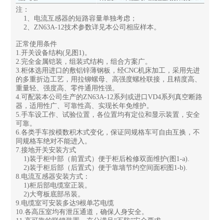
注：
1、电流互感器的短路容量单独考虑；
2、ZN63A-12技术参数详见本公司相应样本。
正常使用条件
1.开关设备结构(见图1)。
2.完全金属铠装，组装式结构，组合方案广。
3.柜体选用进口的敷铝锌薄钢板，经CNC机床加工，采用先进
的多重折边工艺，用拉铆螺母、高强度螺栓联接，且精度高、
重量轻、强度高、零件通用性强。
4.可配装本公司生产的ZN63A-12系列或进口VD4系列真空断路
器，适用性广、可靠性高、实现长年免维护。
5.手车设工作、试验位置，各位置均有定位和显示装置，安全
可靠。
6.各类手车按模数积木式变化，保证同规格车可自由互换，不
同规格车绝对不能进入。
7.接地开关安装方式
1)装于柜中部（前置式）便于柜后检修双面维护(图1-a).
2)装于柜后部（后置式）便于靠墙节约空间面积图1-b).
8.电流互感器安装方式：
1)柜后部电缆室正装。
2)大弯板底部吊装。
9.电缆室可安装多达9根单芯电缆
10.各高压室均有泄压通道，确保人身安全。