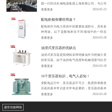
得“高新技术企业”、“安全生产标准化二级企
团一行到访长城电器集团上海有限公司，与公司
业”、“上海市重合同守信用单位”、“AAA 信用等级
总经理叶品丹、项目部经理翟连敏进行座谈交
2024-05-23
查看更多
流，双方围绕援西非经济共同体总部办公楼项...
单位”、“四星级活力工会”、及“平安单位”等荣誉称
配电柜都有哪些用途？
号。
配电柜作为电力系统中的重要组成部分，具有多
公司先后入围南方电网、内蒙古电力集团、陕西
种用途。以下是配电柜在不同领域中的一些应
用：1. 工业自动化领域在工业自动化领域中，配
2024-03-28
省地方电力（集团）有限公司，公司产品覆盖各个领
查看更多
电柜主要用于控制和监测各种电气设备和生...
域，南方电网、大唐集团、中国能源、首钢京唐、宝
油浸式变压器的优缺点
武集团等大型国有单位建立了长期深入的合作关系。
油浸式变压器是指绕组采用绝缘油作为绝缘介质
的变压器。由于油的电气强度和机械强度均比空
面对新的挑战，公司采用多元化、全球化服务的
气高得多，且绝缘性能优良，所以，油浸式变压
2024-03-28
查看更多
市场战略，不断开疆拓土，积极融入国内外大市场，
器的冷却方式可以是自然冷却、强迫风冷或...
锐意进取，以“科技服务人类”的崇高理念为指引，全
16个变压器知识，电气人必知！
力将长城电器集团上海有限公司打造成为管理科学、
变配电运行中，变压器必不可少，熟悉和掌握变
压器的基本常识是非常有必要的，变压器的基本
形象卓越的国际知名企业。
知识储备是每一个电力人必备的技能！1、什么叫
2024-03-28
查看更多
变压器？在交流电路中，将电压升高或降低的...
合作伙伴
盛世传媒网络