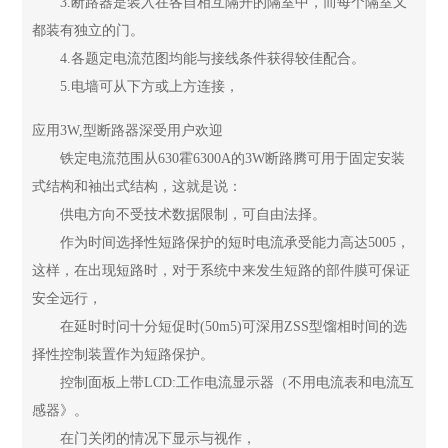
3.断路器是装入在各自相互隔开的隔室中，而每个隔室又
都装有独立的门。
4.各题定电流范图均能与接线条件获得较佳配合。
5.电墙可从下方或上方连接，
应用3W,型断路器深受用户欢迎
铁定电流范围从630霍6300A的3W断路腾可用于固定安装
式结构和袖出式结构，这就是说：
供电方向不受技术数据限制，可自由法择。
作为时间选择性短路保护的短时电流承受能力高达5005，
这样，在出现短路时，对于系统中来发生短路的部件膜可保证
安全远行，
在延时时问十分短促时(50m5)可深用ZSS型馏相时间的选
择性控制装置作为短路保护。
控制面板上带LCD:工作电流显示器（不用电流表和电流互
感器》。
在门关闭的情况下显示与视作，