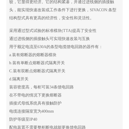
较，它显得更经济。它的结构紧凑，并通过进线侧的插接触
头，能实现快速改装或工作条件下进行更换，SIVACON:条型
结构型式具有更高的经济性，安全性和灵活性。
采用通过型式试验的标准模块(TTA)提高了安全性
通过进线侧的插接触头可实现快速改装与互换
用于额定电流至630A的条型电缆馈电回路的器件有：
a.装有熔断器的熔断器模块
b.装有单断点熔断器式隔离开关
C.装有双断点熔断器式隔离开关
d.隔离开关
装容密度高，每柜可装34条馈电回路
在不带电的情况下更换熔断器
插接式母线系统具有接触防护
电缆连接隔室宽为400mm
防护等级至IP40
配电装置不需要整柜断电就能更换馈电回路