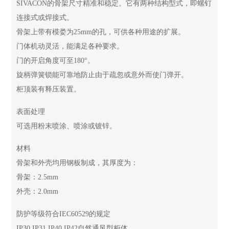
SIVACON的骨架尺寸精准和稳定。它有两种结构型式，即螺钉
连接式或焊接式。
骨架上带有模娄为25mm的孔，可供各种用途的扩展。
门体机动灵活，能满足各种要求。
门的开启角度可至180°。
旋柄弹簧锁能可靠地防止由于疏忽或意外而使门弹开。
柜顶装有释压装置。
表面处理
可选用粉末喷涂、喷涂或镀锌。
材料
骨架和外壳均用钢板制成，其厚度为：
骨架：2.5mm
外壳：2.0mm
防护等级符合IEC60529的规定
IP30,IP31,IP40,IP42自然通风型柜体