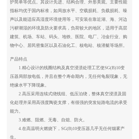
护简单等优点。其设计先进、结构合理、外形美观。主要性能
指标均优于国内标准，如局放水平、空载损耗、负载损耗、噪
声以及能适应高湿度环境使用等，可安装在靠近湖、海、河边
污秽潮湿的环境及防火要求高，负荷较大的地区，适用于高层
建筑、机场、车站、码头、地铁、医院、电厂、冶金行业、购
物中心、居民密集区以及石油化工、核电站、核潜艇等场所。
产品特点
1.精心设计的线圈结构及真空浸渍处理工艺使SG(B)10变
压器局部放电低，并且在整个寿命期内，无任何龟裂现象，无
绝缘水平下降现象。
2.高压采用连续式绕线组、低压泊绕，整体真空浸渍及固
化处理并采用高强度陶瓷支撑，有很强的突发短路电流的承受
能力。
3.难燃、阻燃、无毒、自熄、防火。
4.在高温明火燃烧下，SG(B)10变压器几乎无任何烟雾产
生。